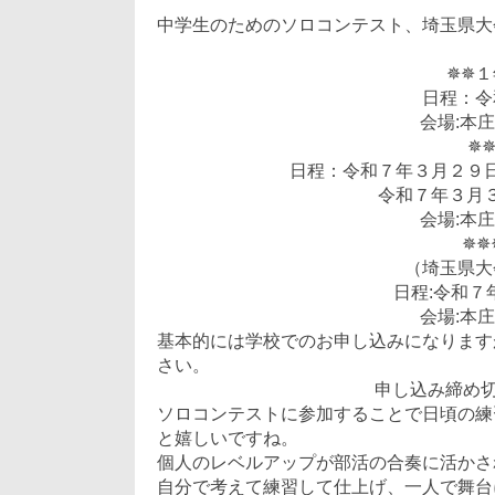
1
日:
者:
ゴ
月
中学生のためのソロコンテスト、埼玉県大
リ
10
ー:
日
✵✵
日程：令
会場:本
✵
日程：令和７年３月２９
令和７年３月
会場:本
✵✵
（埼玉県大
日程:令和７
会場:本
基本的には学校でのお申し込みになります
さい。
申し込み締め切
ソロコンテストに参加することで日頃の練
と嬉しいですね。
個人のレベルアップが部活の合奏に活かさ
自分で考えて練習して仕上げ、一人で舞台