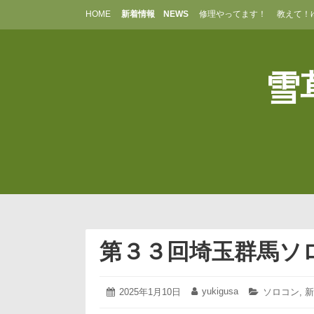
コ
HOME
新着情報 NEWS
修理やってます！
教えて！
ン
テ
ン
ツ
雪草
へ
ス
キ
ッ
プ
第３３回埼玉群馬ソ
2025
yukigusa
投
2025年1月10日
投
カ
ソロコン
,
新
年
稿
稿
テ