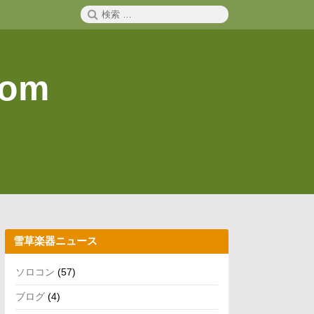
検
検
索
索:
com
雪草楽器ニュース
ソロコン
(57)
ブログ
(4)