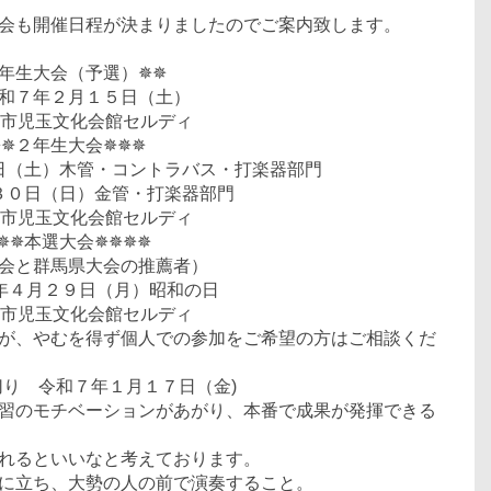
会も開催日程が決まりましたのでご案内致します。
１年生大会（予選）✵✵
和７年２月１５日（土）
庄市児玉文化会館セルディ
✵✵２年生大会✵✵✵
日（土）
木管・コントラバス・打楽器部門
３０日（日）
金管・打楽器部門
庄市児玉文化会館セルディ
✵✵本選大会✵✵✵✵
会と群馬県大会の推薦者）
年４月２９日（月）昭和の日
庄市児玉文化会館セルディ
が、やむを得ず個人での参加をご希望の方はご相談くだ
り 令和７年１月１７日（金)
習のモチベーションがあがり、本番で成果が発揮できる
れるといいなと考えております。
に立ち、大勢の人の前で演奏すること。