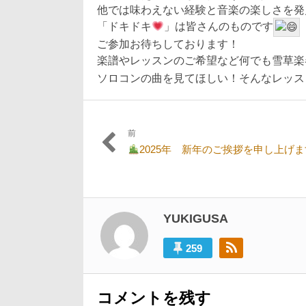
他では味わえない経験と音楽の楽しさを発
「ドキドキ
」は皆さんのものです
ご参加お待ちしております！
楽譜やレッスンのご希望など何でも雪草楽
ソロコンの曲を見てほしい！そんなレッス
前
投
過
2025年 新年のご挨拶を申し上げま
稿
去
の
ナ
投
ビ
稿:
YUKIGUSA
ゲ
ー
259
シ
ョ
コメントを残す