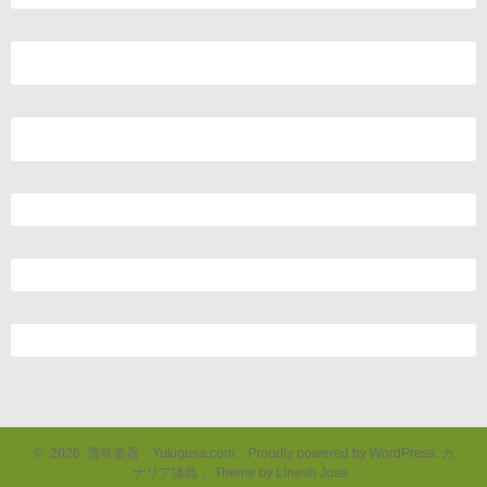
©
2026
雪草楽器 Yukigusa.com
.
Proudly powered by WordPress.
カ
ナリア諸島
,
Theme by Linesh Jose
.