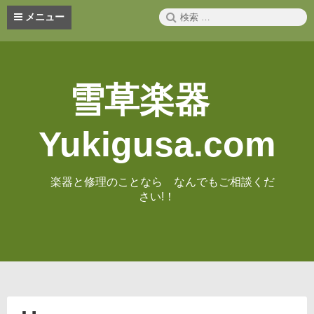
コ
検
メニュー
ン
索:
テ
ン
ツ
へ
雪草楽器
ス
キ
ッ
Yukigusa.com
プ
楽器と修理のことなら なんでもご相談くだ
さい!！