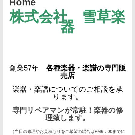
Home
株式会社 雪草楽
投
器
2020
稿
年1
日:
月10
2026
日
年
投
3
yukigusa
稿
月
者:
30
日
創業57
年
各種楽器・楽譜の専門販
売店
楽器・楽譜についてのご相談を承
ります
。
専門リペアマンが常駐！楽器の修
理致します
。
（当日の修理やお見積もりをご希望の場合はPM6：00までに