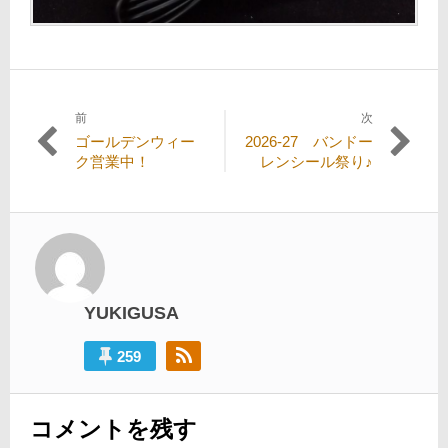
前
次
投
過
次
ゴールデンウィー
2026-27 バンドー
稿
去
の
ク営業中！
レンシール祭り♪
の
投
ナ
投
稿:
ビ
稿:
ゲ
ー
シ
YUKIGUSA
ョ
259
ン
コメントを残す