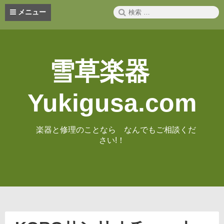
コ
検
メニュー
ン
索:
テ
ン
ツ
へ
雪草楽器
ス
キ
ッ
Yukigusa.com
プ
楽器と修理のことなら なんでもご相談くだ
さい!！