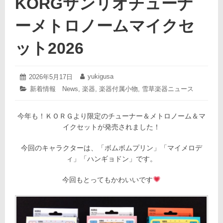
KORGサンリオチューナ
ーメトロノームマイクセ
ット2026
2026
yukigusa
投
2026年5月17日
投
年
稿
稿
カ
新着情報 News
,
楽器
,
楽器付属小物
,
雪草楽器ニュース
5
日:
者:
テ
月
ゴ
17
今年も！ＫＯＲＧより限定のチューナー＆メトロノーム＆マ
リ
日
ー:
イクセットが発売されました！
今回のキャラクターは、「ボムボムプリン」「マイメロデ
ィ」「ハンギョドン」です。
今回もとってもかわいいです