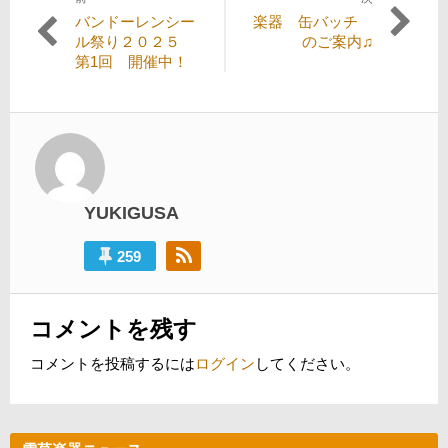
投
過
次
バンドーレンシー
楽器 缶バッチ
稿
去
の
ル祭り２０２５
のご案内♫
の
投
第1回 開催中！
ナ
投
稿:
ビ
稿:
ゲ
ー
シ
YUKIGUSA
ョ
ン
259
コメントを残す
コメントを投稿するには
ログイン
してください。