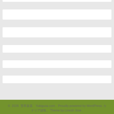
©
2026
雪草楽器 Yukigusa.com
.
Proudly powered by WordPress.
カ
ナリア諸島
,
Theme by Linesh Jose
.