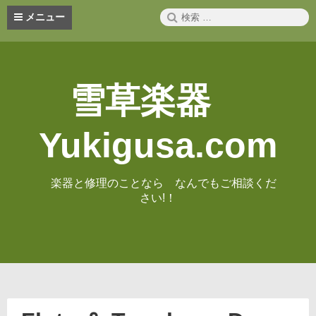
コ
検
メニュー
ン
索:
テ
ン
ツ
へ
雪草楽器
ス
キ
ッ
Yukigusa.com
プ
楽器と修理のことなら なんでもご相談くだ
さい!！