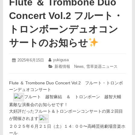
Flute ＆ Trombone Duo
Concert Vol.2 フルート・
トロンボーンデュオコン
サートのお知らせ
2025
yukigusa
投
2025年6月15日
投
年
稿
稿
カ
新着情報 News
,
雪草楽器ニュース
6
日:
者:
テ
月
ゴ
15
F
lute ＆ Trombone Duo Concert Vol.2
リ
フルート・トロンボ
日
ー:
ーンデュオコンサート
フルート 越智麻結 ＆
トロンボーン 越智大輔
素敵な演奏会のお知らせです！
大好評だったフルート＆トロンボーンコンサートの第２回目
が開催されます
２０２５年６月２１日（土）
１４: ００〜
高崎芸術劇場音楽ホ
ール