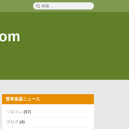
検
検
索
索:
com
雪草楽器ニュース
ソロコン
(57)
ブログ
(4)