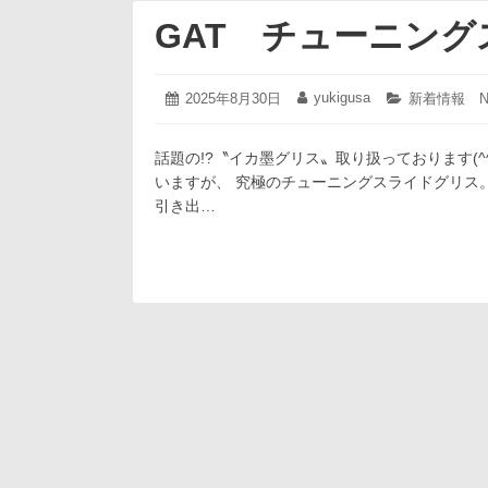
GAT チューニン
2025
yukigusa
投
2025年8月30日
投
カ
新着情報 N
年
稿
稿
テ
8
日:
者:
ゴ
月
話題の!?〝イカ墨グリス〟取り扱っております(
リ
30
ー:
いますが、 究極のチューニングスライドグリス
日
引き出…