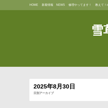
コ
HOME
新着情報 NEWS
修理やってます！
教えて！
ン
テ
ン
ツ
雪草
へ
ス
キ
ッ
プ
2025年8月30日
日別アーカイブ