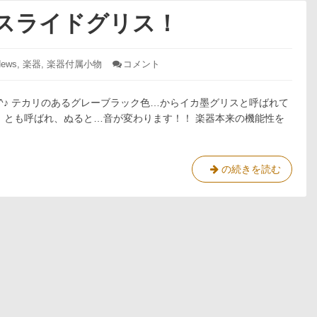
グスライドグリス！
: GAT
ews
,
楽器
,
楽器付属小物
コメント
チ
ュ
ー
^^♪ テカリのあるグレーブラック色…からイカ墨グリスと呼ばれて
ニ
。とも呼ばれ、ぬると…音が変わります！！ 楽器本来の機能性を
ン
グ
ス
ラ
GAT
の続きを読む
イ
チ
ド
ュ
グ
リ
ー
ス！
ニ
ン
グ
ス
ラ
イ