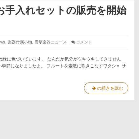
お手入れセットの販売を開始
ws
,
楽器付属小物
,
雪草楽器ニュース
コメント
: 春
の
新
は緑に色づいています。 なんだか気分がウキウキしてきません
習
慣
い季節になりましたよ。 フルートを素敵に吹きこなすワタシ♬ サ
楽
器
の
お
春
の続きを読む
手
の
入
新
れ
習
セ
ッ
慣
ト
楽
の
器
販
の
売