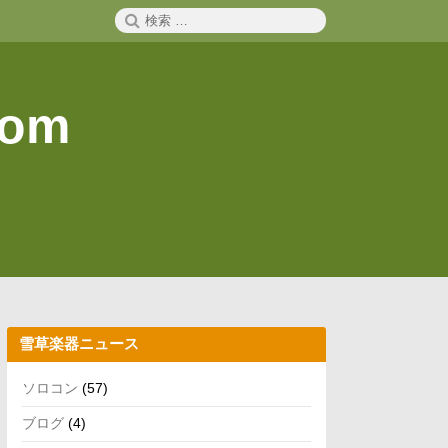
検
検
索
索:
com
雪草楽器ニュース
ソロコン
(57)
ブログ
(4)