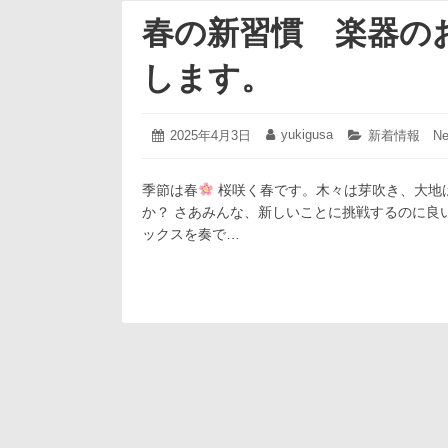
春の新習慣 楽器の
します。
2025
yukigusa
投
2025年4月3日
投
カ
新着情報 Ne
年
稿
稿
テ
4
日:
者:
ゴ
月
季節は春
桜咲く春です。木々は芽吹き、大地
リ
3
ー:
か？ さあみんな、新しいことに挑戦するのに良
日
ックスを奏で…