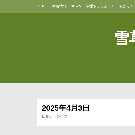
コ
HOME
新着情報 NEWS
修理やってます！
教えて！
ン
テ
ン
ツ
雪草
へ
ス
キ
ッ
プ
2025年4月3日
日別アーカイブ