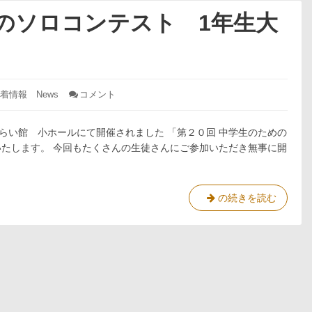
めのソロコンテスト 1年生大
着情報 News
コメント
: 第
20
回
中
らい館 小ホールにて開催されました 「第２０回 中学生のための
学
たします。 今回もたくさんの生徒さんにご参加いただき無事に開
生
の
た
め
第
の続きを読む
の
20
ソ
回
ロ
コ
中
ン
学
テ
生
ス
の
ト
1
た