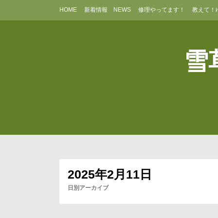
コ
HOME
新着情報 NEWS
修理やってます！
教えて！
ン
テ
ン
ツ
雪草
へ
ス
キ
ッ
プ
2025年2月11日
日別アーカイブ