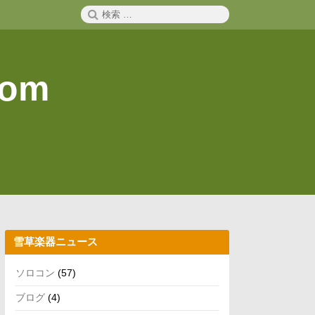
検
検
索
索:
com
雪草楽器ニュース
ソロコン
(57)
ブログ
(4)