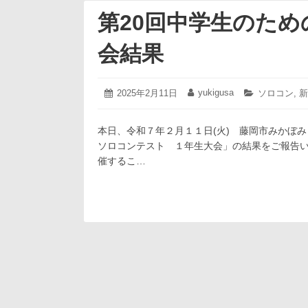
第20回中学生のた
会結果
2025
yukigusa
投
2025年2月11日
投
カ
ソロコン
,
新
年
稿
稿
テ
2
日:
者:
ゴ
月
本日、令和７年２月１１日(火) 藤岡市みかぼみ
リ
11
ー:
ソロコンテスト １年生大会」の結果をご報告い
日
催するこ…