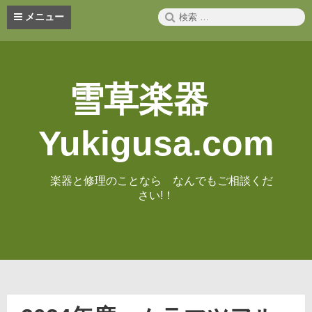
コ
検
メニュー
ン
索:
テ
ン
ツ
へ
雪草楽器
ス
キ
ッ
Yukigusa.com
プ
楽器と修理のことなら なんでもご相談くだ
さい!！