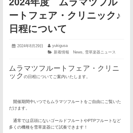
2024年度 ムラマツフル
ートフェア・クリニック♪
日程について
2024
yukigusa
投
2024年8月29日
投
年
稿
稿
カ
新着情報 News
,
雪草楽器ニュース
9
日:
者:
テ
月
ゴ
10
ムラマツフルートフェア・クリニ
リ
日
ー:
ック
の日程についてご案内いたします。
開催期間中いつでもムラマツフルートをご自由にご覧いた
だけます。
通常では店頭にないゴールドフルートやPTPフルートなど
多くの機種を
雪草楽器にて試奏できます！