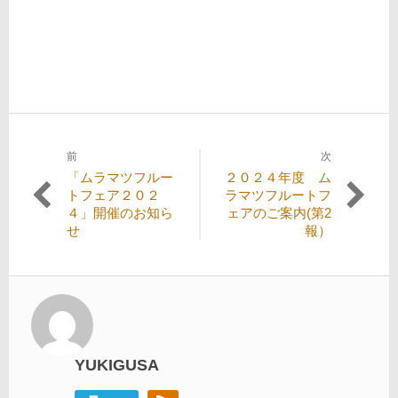
前
次
投
過
次
「ムラマツフルー
２０２４年度 ム
稿
去
の
トフェア２０２
ラマツフルートフ
の
投
４」開催のお知ら
ェアのご案内(第2
ナ
投
稿:
せ
報）
ビ
稿:
ゲ
ー
シ
ョ
YUKIGUSA
ン