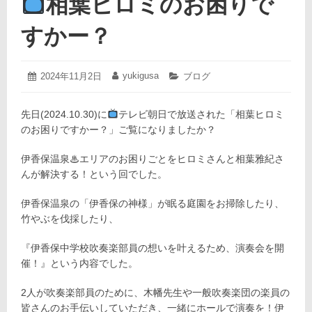
相葉ヒロミのお困りで
すかー？
2024
yukigusa
投
2024年11月2日
投
カ
ブログ
年
稿
稿
テ
11
日:
者:
ゴ
月
先日(2024.10.30)に
テレビ朝日で放送された「相葉ヒロミ
リ
12
ー:
のお困りですかー？」ご覧になりましたか？
日
伊香保温泉♨エリアのお困りごとをヒロミさんと相葉雅紀さ
んが解決する！という回でした。
伊香保温泉の「伊香保の神様」が眠る庭園をお掃除したり、
竹やぶを伐採したり、
『伊香保中学校吹奏楽部員の想いを叶えるため、演奏会を開
催！』という内容でした。
2人が吹奏楽部員のために、木幡先生や一般吹奏楽団の楽員の
皆さんのお手伝いしていただき、一緒にホールで演奏を！伊