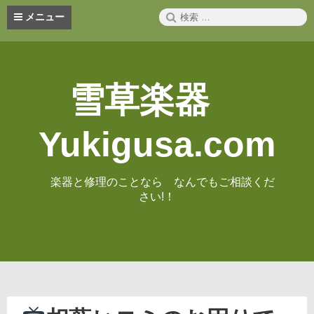
コ
検
メニュー
ン
索:
テ
ン
ツ
へ
雪草楽器
ス
キ
ッ
Yukigusa.com
プ
楽器と修理のことなら なんでもご相談くだ
さい!！