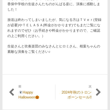
香保中学校の生徒さんたち
のがんばる姿に、演奏に感動しま
した！
放送は終わってしまいましたが、気になる方はＴＶｅｒ(登録
が必要)やＴＥＬＡＳＡ(料金がかかります)でもまだご覧にな
れますのでぜひ（お手続きや料金がかかりますので、ご確認
の上ご利用ください。）
生徒さんと吹奏楽団のみなさんとヒロミさん、相葉ちゃんの
素敵な演奏をご覧ください♪
前
次
投
過
次
Happy
2024年秋のトロン
稿
去
の
Halloween
ボーンセール!!
の
投
ナ
投
稿: