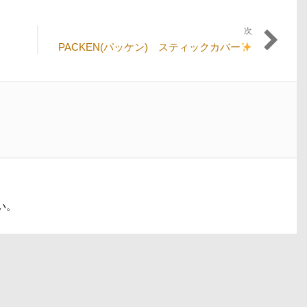
次
次
PACKEN(パッケン) スティックカバー
の
投
稿:
い。