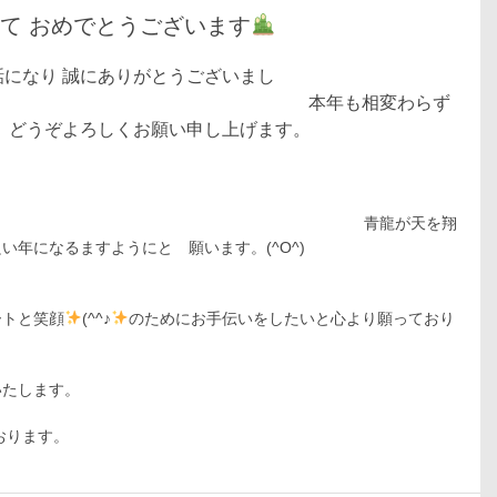
して おめでとうございます
になり 誠にありがとうございまし
年も相変わらず
 どうぞよろしくお願い申し上げます。
青
龍が天を翔
良い
年になるますようにと 願います。(^O^)
／
ートと笑顔
(^^♪
のためにお手伝いをしたいと心より願
っており
よろしくお願いいたします。
ております。