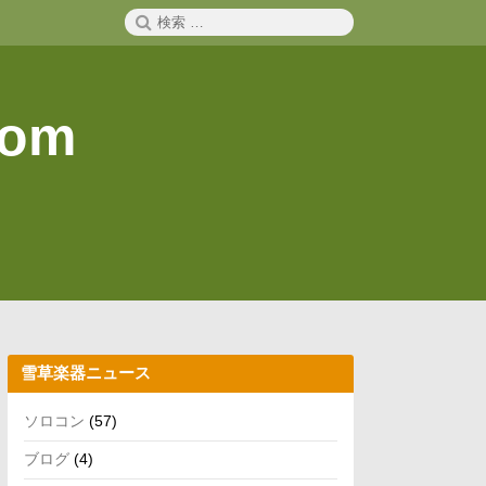
検
検
索
索:
com
雪草楽器ニュース
ソロコン
(57)
ブログ
(4)