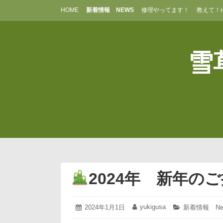
コ
HOME
新着情報 NEWS
修理やってます！
教えて！
ン
テ
ン
ツ
雪草
へ
ス
キ
ッ
プ
2024年 新年の
2023
yukigusa
投
2024年1月1日
投
カ
新着情報 Ne
年
稿
稿
テ