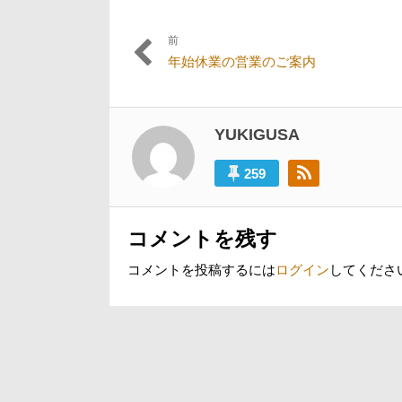
前
投
過
年始休業の営業のご案内
稿
去
の
ナ
投
ビ
稿:
YUKIGUSA
ゲ
259
ー
シ
コメントを残す
ョ
ン
コメントを投稿するには
ログイン
してくださ