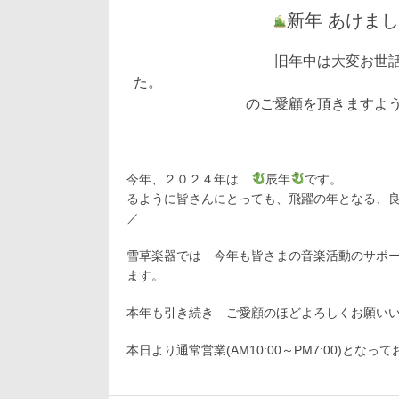
12
日:
者:
ゴ
月
新年 あけま
リ
4
ー:
日
旧年中は大変お世話
た。 本
のご愛顧を頂きますよう
今年、２０２４年は
辰年
です。
るように皆さんにとっても、飛躍の年となる、
雪草楽器では 今年も皆さまの音楽活動のサポ
ます。
本年も引き続き ご愛顧のほど
本日より通常営業(AM10:00～PM7:00)となっ