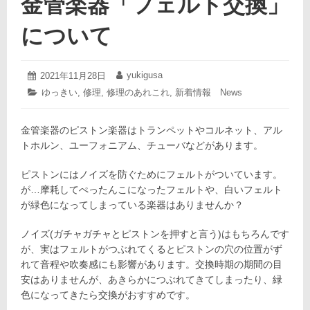
金管楽器「フェルト交換」
について
2021
yukigusa
投
2021年11月28日
投
年
稿
稿
カ
ゆっきい
,
修理
,
修理のあれこれ
,
新着情報 News
11
日:
者:
テ
月
ゴ
27
金管楽器のピストン楽器はトランペットやコルネット、アル
リ
日
ー:
トホルン、ユーフォニアム、チューバなどがあります。
ピストンにはノイズを防ぐためにフェルトがついています。
が…摩耗してぺったんこになったフェルトや、白いフェルト
が緑色になってしまっている楽器はありませんか？
ノイズ(ガチャガチャとピストンを押すと言う)はもちろんです
が、実はフェルトがつぶれてくるとピストンの穴の位置がず
れて音程や吹奏感にも影響があります。交換時期の期間の目
安はありませんが、あきらかにつぶれてきてしまったり、緑
色になってきたら交換がおすすめです。