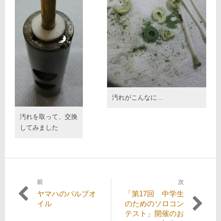
汚れがこんなに…
汚れを取って、交換
してみました
前
次
投
過
次
ヤマハのバルブオ
「第17回 中学生
稿
去
の
イル
のためのソロコン
の
投
テスト」開催のお
ナ