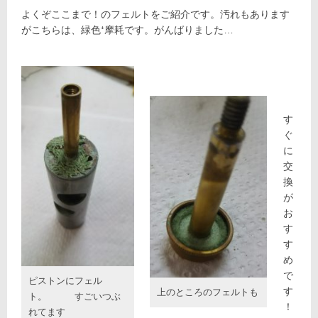
よくぞここまで！のフェルトをご紹介です。汚れもあります
がこちらは、緑色⁺摩耗です。がんばりました…
す
ぐ
に
交
換
が
お
す
す
め
で
ピストンにフェル
す
上のところのフェルトも
ト。 すごいつぶ
！
れてます