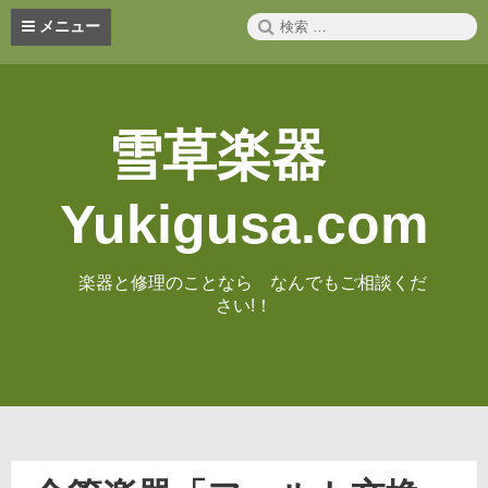
コ
検
メニュー
ン
索:
テ
ン
ツ
へ
雪草楽器
ス
キ
ッ
Yukigusa.com
プ
楽器と修理のことなら なんでもご相談くだ
さい!！