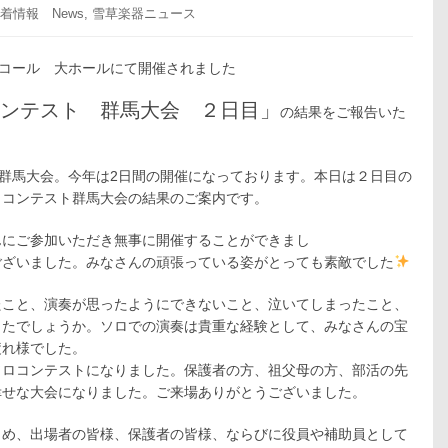
着情報 News
,
雪草楽器ニュース
エコール 大ホールにて開催されました
コンテスト 群馬大会 ２日目」
の結果をご報告いた
る群馬大会。今年は2日間の開催になっております。本日は２日目の
ロコンテスト群馬大会の結果のご案内です。
んにご参加いただき無事に開催することができまし
ました。
みなさんの頑張っている姿がとっても素敵でした
たこと、演奏が思ったようにできないこと、泣いてしまったこと、
ったでしょうか。
ソロでの演奏は貴重な経験として、みなさんの宝
疲れ様でした。
ソロコンテストになりました。保護者の方、祖父母の方、部活の先
幸せな大会になりました。ご来場ありがとうございました。
じめ、出場者の皆様、保護者の皆様、ならびに役員や補助員として