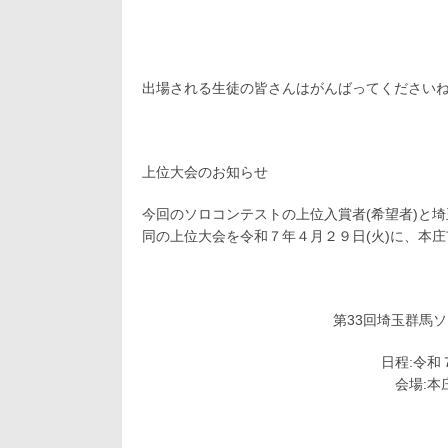
出場される生徒の皆さんはがんばってください
上位大会のお知らせ
今回のソロコンテストの上位入賞者(希望者)と埼
同の上位大会を令和７
年４月２９日(火)に、本
第33回埼玉群馬
日程:令和
会場:本