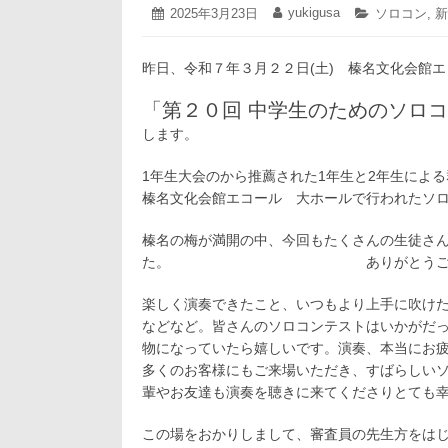
2025
yukigusa
投
2025年3月23日
投
カ
ソロコン
,
新
年
稿
稿
テ
3
日:
者:
ゴ
月
昨日、令和７年３月２２日(土) 榛名文化会館
リ
28
ー:
日
「第２０回 中学生のためのソロ
します。
1年生大会のから推薦された1年生と2年生によ
榛名文化会館エコール 大ホールで行われたソ
榛名の梅が満開の中、
今回もたくさんの生徒さ
た。 ありがとうござい
楽しく演奏できたこと、いつもより上手に吹け
などなど。皆さんのソロコンテストはいかがだ
物になっていたら嬉しいです。演奏、本当にお
多くのお客様にもご来場いただき、すばらしい
輩やお友達も演奏を聴きに来てくださりとても
この場をおかりしまして、審査員の先生方をは