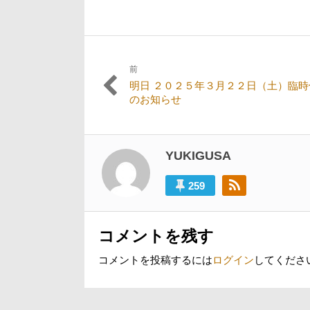
前
投
過
明日 ２０２５年３月２２日（土）臨時
稿
去
のお知らせ
の
ナ
投
ビ
稿:
YUKIGUSA
ゲ
ー
259
シ
ョ
コメントを残す
ン
コメントを投稿するには
ログイン
してくださ