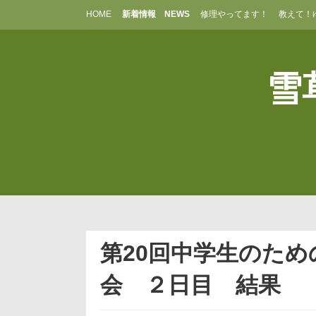
コ
HOME
新着情報 NEWS
修理やってます！
教えて！
ン
テ
ン
ツ
雪草
へ
ス
キ
ッ
プ
第20回中学生のた
会 ２日目 結果