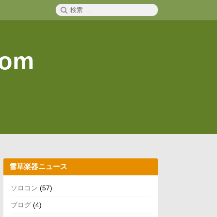
検
検
索
索:
com
雪草楽器ニュース
ソロコン
(57)
ブログ
(4)