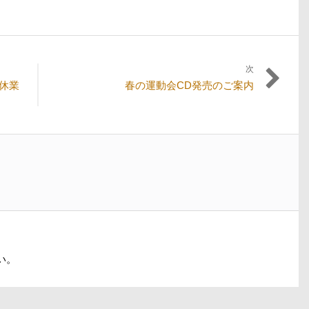
次
次
休業
春の運動会CD発売のご案内
の
投
稿:
い。