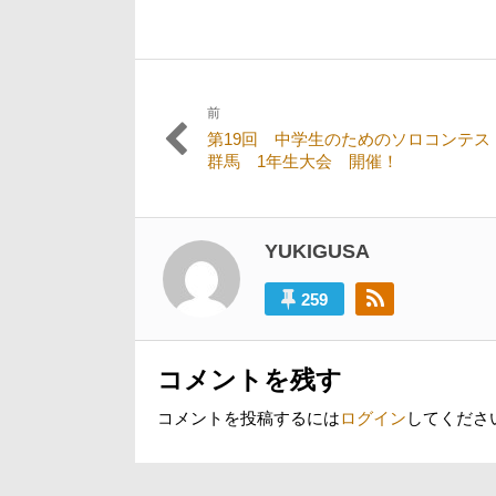
前
投
過
第19回 中学生のためのソロコンテ
稿
去
群馬 1年生大会 開催！
の
ナ
投
ビ
稿:
YUKIGUSA
ゲ
ー
259
シ
ョ
コメントを残す
ン
コメントを投稿するには
ログイン
してくださ