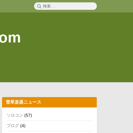
検
検
索
索:
com
雪草楽器ニュース
ソロコン
(57)
ブログ
(4)