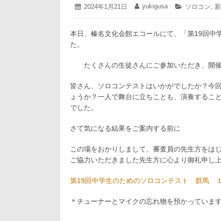
2024
yukigusa
投
2024年1月21日
投
カ
ソロコン
,
新
年
稿
稿
テ
1
日:
者:
ゴ
月
本日、榛名文化会館エコールにて、
「第19回中
リ
22
ー:
た。
日
たくさんの生徒さんにご参加いただき、開催
皆さん、ソロコンテストはいかがでしたか？
今
ょうか？一人で舞台に立ちことも、演奏するこ
でした。
さて気になる結果をご案内する前に
こ
の場をおかりしまして、審査員の先生方をは
ご協力いただきました先生方に心より御礼申し上げ
第19回中学生のためのソロコンテスト 群馬 
＊チューナーとマイクの忘れ物を預かっていま