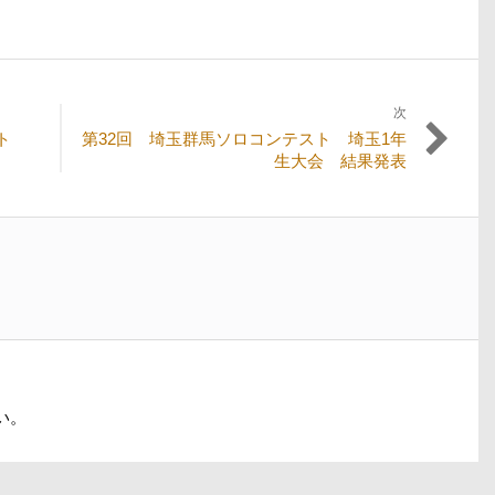
次
次
スト
第32回 埼玉群馬ソロコンテスト 埼玉1年
の
生大会 結果発表
投
稿:
い。