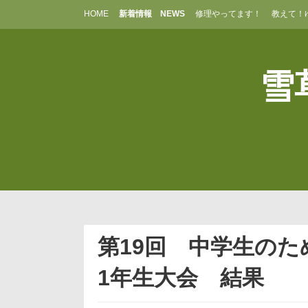
コ
HOME
新着情報 NEWS
修理やってます！
教えて！
ン
テ
ン
ツ
雪草
へ
ス
キ
ッ
プ
第19回 中学生の
1年生大会 結果