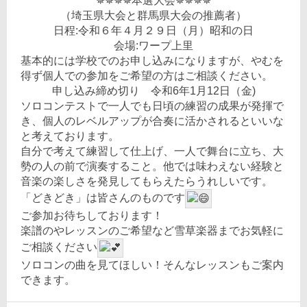
✵✵✵✵本選大会✵✵✵✵
（埼玉県大会と群馬県大会の推薦者）
日程:令和６年４月２９日（月）昭和の日
会場:ワープ上里
基本的には学校でのお申し込みになりますが、やむを
得ず個人での参加をご希望の方はご相談ください。
申し込み締め切り 令和6年1月12日（金)
ソロコンテストで一人でも日頃の練習の成果が発揮で
き、個人のレベルアップが合奏に活かされるといいな
と考えております。
自分で考えて練習して仕上げ、一人で舞台に立ち、大
勢の人の前で演奏すること。他では味わえない経験と
音楽の楽しさを発見してもらえたらうれしいです。
「どきどき」は皆さんのものです
ご参加お待ちしております！
楽譜のやレッスンのご希望など雪草楽器までお気軽に
ご相談ください
ソロコンの曲を見てほしい！そんなレッスンもご案内
できます。