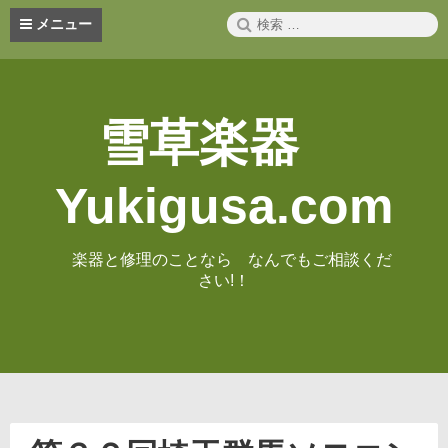
コ
検
メニュー
ン
索:
テ
ン
ツ
へ
雪草楽器
ス
キ
ッ
Yukigusa.com
プ
楽器と修理のことなら なんでもご相談くだ
さい!！