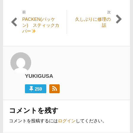
前
次
投
過
次
PACKEN(パッケ
久しぶりに修理の
稿
去
の
ン) スティックカ
話
の
投
バー
ナ
投
稿:
ビ
稿:
ゲ
ー
シ
YUKIGUSA
ョ
ン
259
コメントを残す
コメントを投稿するには
ログイン
してください。