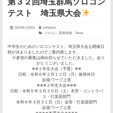
第３２回埼玉群馬ソロコン
テスト 埼玉県大会
2024
yukigusa
投
2024年1月8日
投
年
稿
稿
カ
ソロコン
,
新着情報 News
1
日:
者:
テ
月
ゴ
23
中学生のためのソロコンテスト、埼玉県大会も開催日
リ
日
ー:
程が決まりましたのでご案内致します。
※参加の募集は締め切らせていただきました。あり
がとうございました。
✵✵１年生大会（予選）✵✵
日程：令和６年２月１２日（月）振替休日
会場:ワープ上里
✵✵✵２年生大会✵✵✵
日程：令和６年３月３０日（土）
木管・コントラバ
ス・打楽器部門
令和６年３月３１日（日）
金管・打楽器部門
会場:ワープ上里