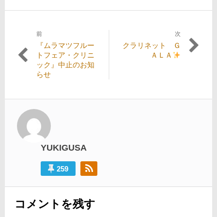
前
次
投
過
次
『ムラマツフルー
クラリネット Ｇ
稿
去
の
トフェア・クリニ
ＡＬＡ
の
投
ック』中止のお知
ナ
投
稿:
らせ
ビ
稿:
ゲ
ー
シ
ョ
YUKIGUSA
ン
259
コメントを残す