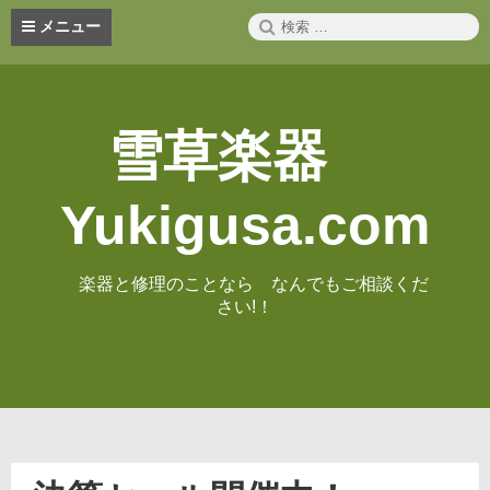
コ
検
メニュー
ン
索:
テ
ン
ツ
へ
雪草楽器
ス
キ
ッ
Yukigusa.com
プ
楽器と修理のことなら なんでもご相談くだ
さい!！