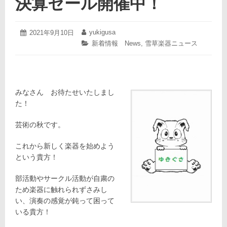
決算セール開催中！
2021
yukigusa
投
2021年9月10日
投
年
稿
稿
カ
新着情報 News
,
雪草楽器ニュース
10
日:
者:
テ
月
ゴ
4
リ
日
ー:
みなさん お待たせいたしまし
た！
芸術の秋です。
これから新しく楽器を始めよう
という貴方！
部活動やサークル活動が自粛の
ため楽器に触れられずさみし
い、演奏の感覚が鈍って困って
いる貴方！