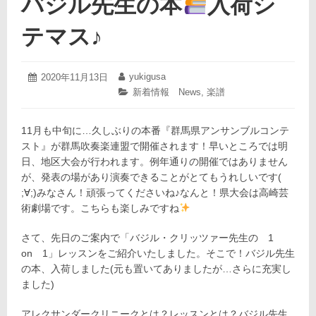
バジル先生の本
入荷シ
テマス♪
2023
yukigusa
投
2020年11月13日
投
年
稿
稿
カ
新着情報 News
,
楽譜
3
日:
者:
テ
月
ゴ
28
11月も中旬に…久しぶりの本番『群馬県アンサンブルコンテ
リ
日
ー:
スト』が群馬吹奏楽連盟で開催されます！早いところでは明
日、地区大会が行われます。例年通りの開催ではありません
が、発表の場があり演奏できることがとてもうれしいです(
;∀;)みなさん！頑張ってくださいね♪なんと！県大会は高崎芸
術劇場です。こちらも楽しみ
ですね
さて、先日のご案内で「バジル・クリッツァー先生の 1
on 1」レッスンをご紹介いたしました。そこで！バジル先生
の本、入荷しました(元も置いてありましたが…さらに充実し
ました)
アレクサンダークリニークとは？レッスンとは？バジル先生