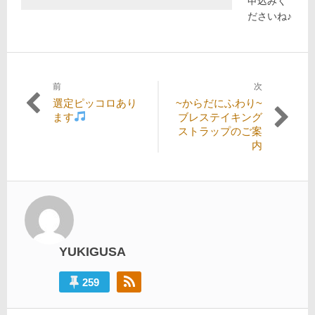
申込みく
ださいね♪
前
次
投
過
次
選定ピッコロあり
~からだにふわり~
稿
去
の
ます
ブレステイキング
の
投
ストラップのご案
ナ
投
稿:
内
ビ
稿:
ゲ
ー
シ
ョ
YUKIGUSA
ン
259