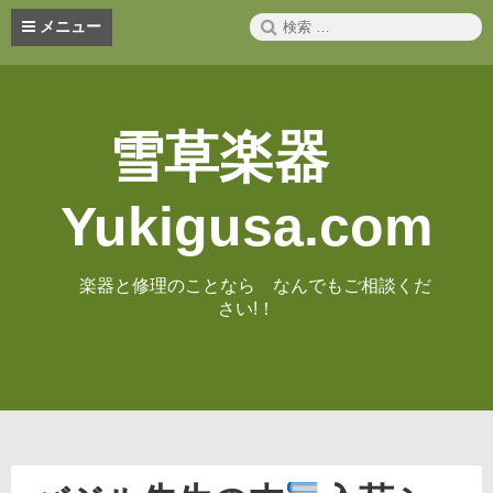
コ
検
メニュー
ン
索:
テ
ン
ツ
へ
雪草楽器
ス
キ
ッ
Yukigusa.com
プ
楽器と修理のことなら なんでもご相談くだ
さい!！