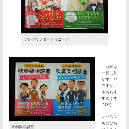
アレクサンダークリニーク！
「百聞は
一見に如
かず」
ですが、
本もおす
すめです
(^O^)
レッスン
もぜひお
吹奏楽相談室