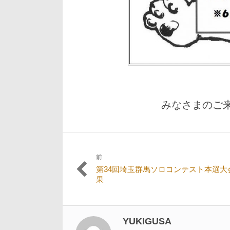
みなさまのご来
前
投
過
第34回埼玉群馬ソロコンテスト本選大
稿
去
果
の
ナ
投
ビ
稿:
YUKIGUSA
ゲ