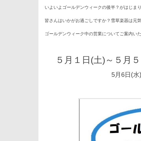
5
日:
者:
ゴ
月
いよいよゴールデンウィークの後半？がはじま
リ
1
ー:
日
皆さんはいかがお過ごしですか？雪草楽器は元
ゴールデンウィーク中の営業についてご案内い
５月１日(土)～５月５日
5月6日(