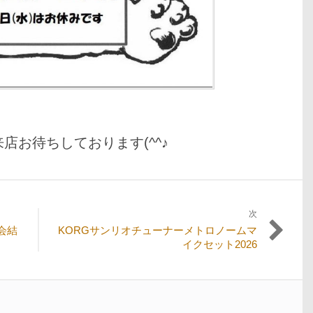
店お待ちしております(^^♪
次
次
会結
KORGサンリオチューナーメトロノームマ
の
イクセット2026
投
稿: