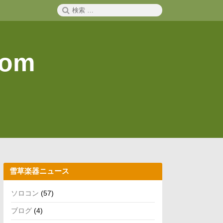
検
検
索
索:
com
雪草楽器ニュース
ソロコン
(57)
ブログ
(4)