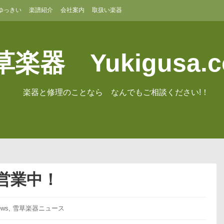
ゆっきい
楽譜紹介
会社案内
取扱い楽器
楽器 Yukigusa.
楽器と修理のことなら なんでもご相談ください!！
営業中！
ws
,
雪草楽器ニュース