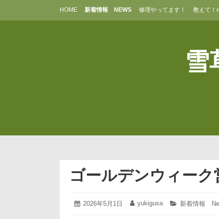
コ
HOME
新着情報 NEWS
修理やってます！
教えて！
ン
テ
ン
ツ
雪草
へ
ス
キ
ッ
プ
ゴールデンウィーク
2026
yukigusa
投
2026年5月1日
投
カ
新着情報 Ne
年
稿
稿
テ