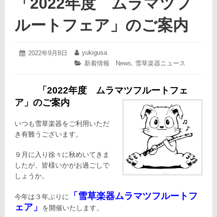
「2022年度 ムラマツフ
ルートフェア」のご案内
2023
yukigusa
投
2022年9月8日
投
年
稿
稿
カ
新着情報 News
,
雪草楽器ニュース
3
日:
者:
テ
月
ゴ
28
「
2022
年度 ムラマツフルートフェ
リ
日
ー:
ア」のご案内
いつも雪草楽器をご利用いただ
き有難うございます。
９月に入り徐々に秋めいてきま
したが、皆様いかがお過ごしで
しょうか。
「雪草楽器ムラマツフルートフ
今年は３年ぶりに
ェア」
を開催いたします。