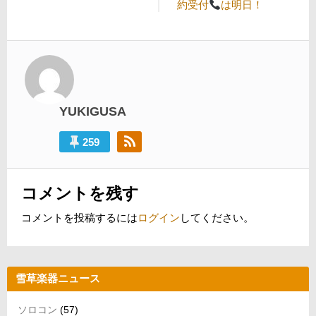
投
稿:
約受付
は明日！
ビ
稿:
ゲ
ー
シ
ョ
YUKIGUSA
ン
259
コメントを残す
コメントを投稿するには
ログイン
してください。
雪草楽器ニュース
ソロコン
(57)