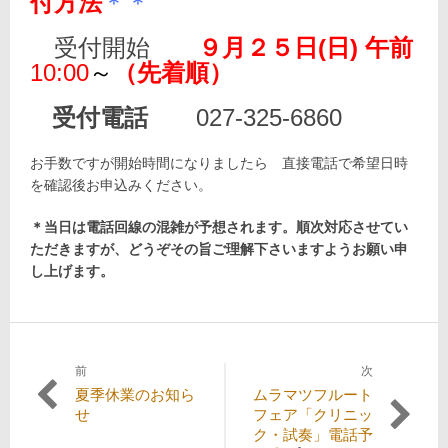
＊＊
付方法
受付開始
９月２５日(日) 午前
10:00
～
（先着順）
受付電話
027-325-6860
お手数ですが開始時間になりましたら 直接電話で希望日時
を確認後お申込みください。
＊当日は電話回線の混雑が予想されます。順次対応させてい
ただきますが、どうぞその旨ご理解下さいますようお願い申
し上げます。
前
次
投
過
次
夏季休業のお知ら
ムラマツフルート
稿
去
の
せ
フェア「クリニッ
の
投
ク・試奏」電話予
ナ