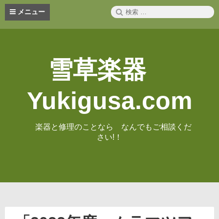
コ
検
メニュー
ン
索:
テ
ン
ツ
へ
雪草楽器
ス
キ
ッ
Yukigusa.com
プ
楽器と修理のことなら なんでもご相談くだ
さい!！