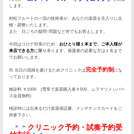
します。
村松フルートの一流の技術者が、あなたの楽器を念入りに点
検・調整いたします。
また 日ごろの疑問･問題など何でもお答えします。
今回はコロナ対策のため
おひとり様１本まで、ご本人様が
来店できる方
に限り
承ります。保護者の必要な方は１名まで
でお願いします。
完全予約制
尚 当日の混雑を避けるためクリニックは
にな
っております。
検診料 ￥
1000
(雪草で楽器購入者￥
500
、ムラマツメンバー
ズ会員無料)
検診時には出来るだけ楽器保証書、メンテナンスカードをご
持参下さい。
＊＊
クリニック予約・試奏予約受