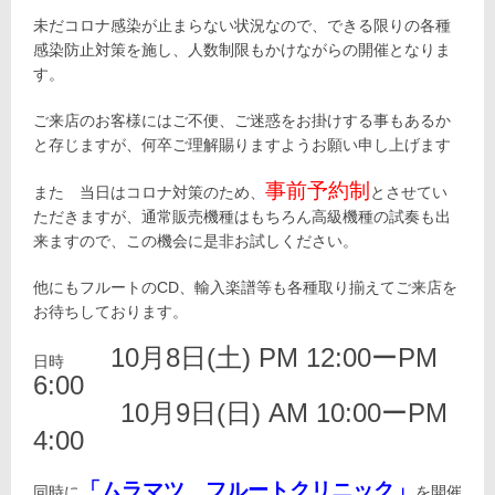
未だコロナ感染が止まらない状況なので、できる限りの各種
感染防止対策を施し、人数制限もかけながらの開催となりま
す。
ご来店のお客様にはご不便、ご迷惑をお掛けする事もあるか
と存じますが、何卒ご理解賜りますようお願い申し上げます
事前予約制
また 当日はコロナ対策のため、
とさせてい
ただきますが、通常販売機種はもちろん高級機種の試奏も出
来ますので、この機会に是非お試しください。
他にもフルートのCD、輸入楽譜等も各種取り揃えてご来店を
お待ちしております。
10月8日(土) PM 12:00ーPM
日時
6:00
10月9日(日) AM 10:00ーPM
4:00
「ムラマツ フルートクリニック」
同時に
を開催