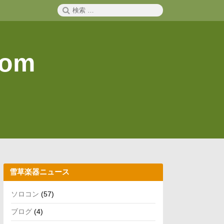
検
検
索
索:
com
雪草楽器ニュース
ソロコン
(57)
ブログ
(4)