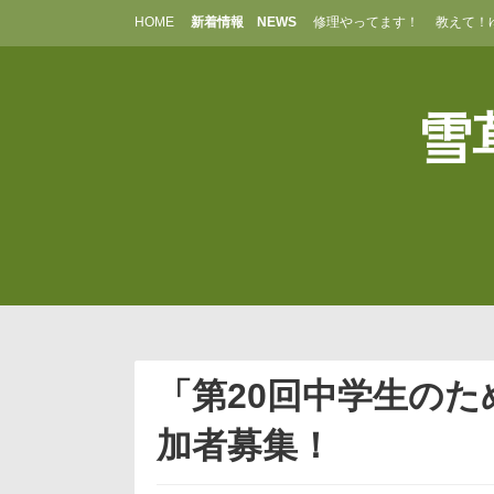
コ
HOME
新着情報 NEWS
修理やってます！
教えて！
ン
テ
ン
ツ
雪草
へ
ス
キ
ッ
プ
「第20回中学生の
加者募集！