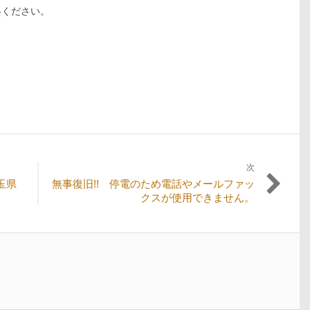
絡ください。
次
次
玉県
無事復旧!! 停電のため電話やメールファッ
の
クスが使用できません。
投
稿: