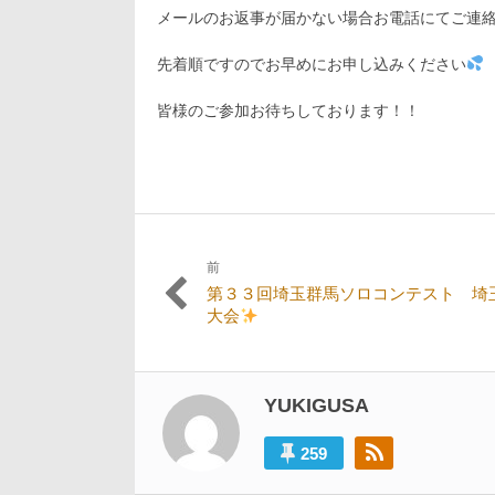
メールのお返事が届かない場合お電話にてご連
先着順ですのでお早めにお申し込みください
皆様のご参加お待ちしております！！
前
投
過
第３３回埼玉群馬ソロコンテスト 埼
稿
去
大会
の
ナ
投
ビ
稿:
YUKIGUSA
ゲ
ー
259
シ