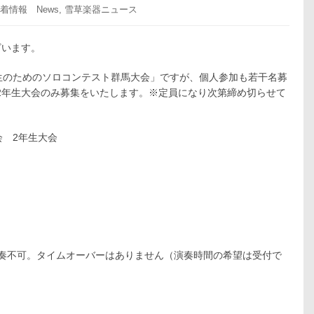
着情報 News
,
雪草楽器ニュース
ざいます。
生のためのソロコンテスト群馬大会」ですが、個人参加も若干名募
の2年生大会のみ募集をいたします。※定員になり次第締め切らせて
会 2年生大会
奏不可。タイムオーバーはありません（演奏時間の希望は受付で
住、通学の中学校二年生