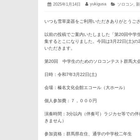
2025
yukigusa
投
2025年1月14日
投
カ
ソロコン
,
新
年
稿
稿
テ
1
日:
者:
ゴ
月
いつも雪草楽器をご利用いただきありがとうご
リ
18
ー:
日
以前の投稿でご案内いたしました「第20回中学
集するとこになりました。今回は3月22日(土)
いただきます。
第20回 中学生のためのソロコンテスト群馬大
日時：令和7年3月22日(土)
会場：榛名文化会館エコール（大ホール）
個人参加費：７，０００円
演奏時間：3分以内（伴奏可）ラジカセ等での伴
きません）
参加資格：群馬県在