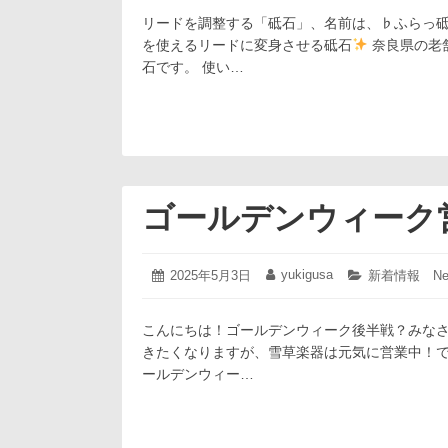
5
日:
者:
ゴ
月
リードを調整する「砥石」、名前は、♭ふらっ砥
リ
18
ー:
を使えるリードに変身させる砥石
奈良県の老
日
石です。 使い…
ゴールデンウィーク
2025
yukigusa
投
2025年5月3日
投
カ
新着情報 Ne
年
稿
稿
テ
5
日:
者:
ゴ
月
こんにちは！ゴールデンウィーク後半戦？みなさ
リ
3
ー:
きたくなりますが、雪草楽器は元気に営業中！
日
ールデンウィー…