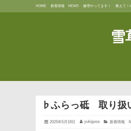
コ
HOME
新着情報 NEWS
修理やってます！
教えて！
ン
テ
ン
ツ
雪草
へ
ス
キ
ッ
プ
♭ふらっ砥 取り扱
2025
yukigusa
投
2025年5月18日
投
カ
新着情報 N
年
稿
稿
テ