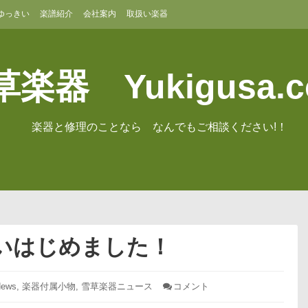
ゆっきい
楽譜紹介
会社案内
取扱い楽器
楽器 Yukigusa.
楽器と修理のことなら なんでもご相談ください!！
いはじめました！
ews
,
楽器付属小物
,
雪草楽器ニュース
コメント
: ♭
ふ