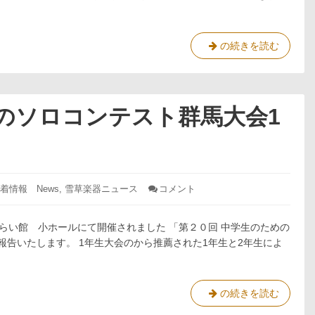
５
果
テ
年
３
ス
月
ト
明
の続きを読む
２
群
日
２
馬
２
日
大
０
（土）
臨
会
２
めのソロコンテスト群馬大会1
時
２
５
休
日
年
業
目
３
の
お
結
月
知
果
２
着情報 News
,
雪草楽器ニュース
コメント
: 第
ら
２
20
せ
回
日
中
らい館 小ホールにて開催されました 「第２０回 中学生のための
（土）
学
報告いたします。 1年生大会のから推薦された1年生と2年生によ
臨
生
時
の
た
休
め
業
第
の続きを読む
の
の
20
ソ