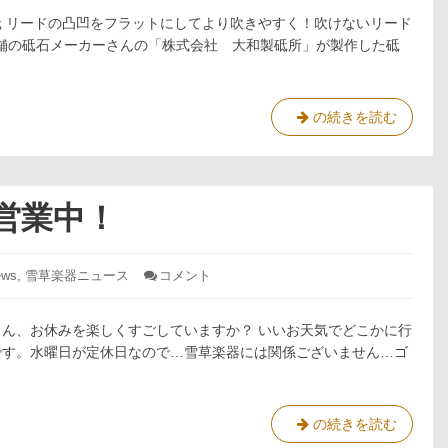
ら
 リードの凸凹をフラットにしてより吹きやすく！吹けないリード
っ
砥
舗の砥石メーカーさんの「株式会社 大和製砥所」が製作した砥
取
り
扱
い
♭
の続きを読む
は
ふ
じ
ら
め
っ
ま
し
砥
営業中！
た！
取
り
扱
ws
,
雪草楽器ニュース
コメント
: ゴ
い
ー
ル
は
ん、お休みを楽しくすごしていますか？ いいお天気でどこかに行
デ
じ
ン
です。水曜日が定休日なので…雪草楽器には関係ございません…ゴ
め
ウ
ま
ィ
ー
し
ク
ゴ
の続きを読む
た！
営
ー