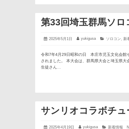
第33回埼玉群馬ソ
2025
yukigusa
投
2025年5月1日
投
カ
ソロコン
,
新
年
稿
稿
テ
5
日:
者:
ゴ
月
令和7年4月29日昭和の日 本庄市児玉文化会館
リ
1
ー:
されました。 本大会は、群馬県大会と埼玉県大
日
生徒さん…
サンリオコラボチュ
2025
yukigusa
投
2025年4月19日
投
カ
新着情報 N