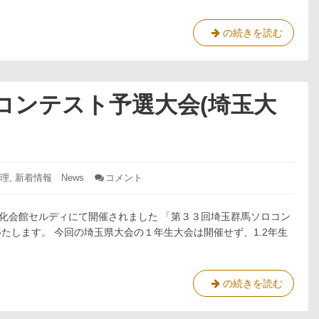
ロ
器
ノ
の
お
ー
春
の続きを読む
手
ム
の
入
発
新
れ
売！
習
セ
ッ
慣
コンテスト予選大会(埼玉大
ト
楽
の
器
販
の
売
お
を
開
手
理
,
新着情報 News
コメント
: 第
始
入
33
し
回
れ
ま
埼
文化会館セルディにて開催されました 「第３３回埼玉群馬ソロコン
セ
す。
玉
たします。 今回の埼玉県大会の１年生大会は開催せず、1.2年生
ッ
群
ト
馬
ソ
の
ロ
販
第
の続きを読む
コ
売
33
ン
を
回
テ