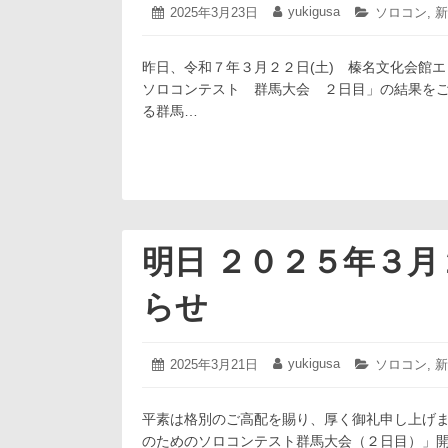
2025
yukigusa
投
2025年3月23日
投
カ
ソロコン
,
新
年
稿
稿
テ
3
日:
者:
ゴ
月
昨日、令和７年３月２２日(土) 榛名文化会館エ
リ
28
ー:
ソロコンテスト 群馬大会 ２日目」の結果をご
日
る群馬…
明日 ２０２５年３
らせ
2025
yukigusa
投
2025年3月21日
投
カ
ソロコン
,
新
年
稿
稿
テ
3
日:
者:
ゴ
月
平素は格別のご高配を賜り、厚く御礼申し上げま
リ
21
ー:
のためのソロコンテスト群馬大会（２日目）」
日