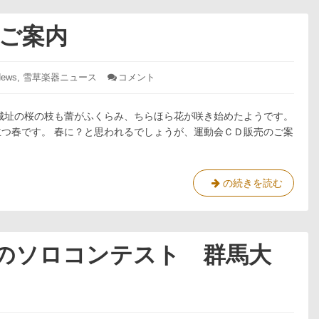
ス
開
埼
ト
始
玉
のご案内
予
し
群
選
ま
馬
大
す。
ソ
会
ews
,
雪草楽器ニュース
コメント
: 春
(埼
ロ
の
玉
運
コ
大
城址の桜の枝も蕾がふくらみ、ちらほら花が咲き始めたようです。
動
ン
会)
会
つ春です。 春に？と思われるでしょうが、運動会ＣＤ販売のご案
テ
結
CD
果
発
ス
売
ト
の
春
の続きを読む
予
ご
の
選
案
運
大
内
動
会
会
(埼
めのソロコンテスト 群馬大
CD
玉
発
大
売
会)
の
結