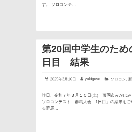
す。 ソロコンテ…
第20回中学生のた
日目 結果
2025
yukigusa
投
2025年3月16日
投
カ
ソロコン
,
新
年
稿
稿
テ
3
日:
者:
ゴ
月
昨日、令和７年３月１５日(土) 藤岡市みかぼみ
リ
16
ー:
ソロコンテスト 群馬大会 1日目」の結果をご
日
る群馬…