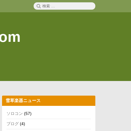
検
検
索
索:
com
雪草楽器ニュース
ソロコン
(57)
ブログ
(4)