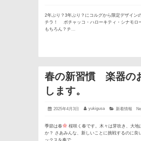
年
稿
稿
テ
4
日:
者:
ゴ
月
2年ぶり？3年ぶり？にコルグから限定デザイン
リ
19
ー:
チラ！ ポチャッコ・ハローキティ・シナモロー
日
もちろん？チ…
春の新習慣 楽器の
します。
2025
yukigusa
投
2025年4月3日
投
カ
新着情報 Ne
年
稿
稿
テ
4
日:
者:
ゴ
月
季節は春
桜咲く春です。木々は芽吹き、大地
リ
3
ー:
か？ さあみんな、新しいことに挑戦するのに良
日
ックスを奏で…