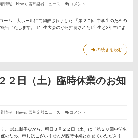
ご
果
着情報 News
,
雪草楽器ニュース
コメント
: 第
案
20
回
内
中
コール 大ホールにて開催されました 「第２０回 中学生のための
学
報告いたします。 1年生大会のから推薦された1年生と2年生によ
生
の
た
め
第
の続きを読む
の
20
ソ
回
ロ
コ
中
ン
学
月２２日（土）臨時休業のお知
テ
生
ス
の
ト
た
群
馬
め
大
の
着情報 News
,
雪草楽器ニュース
コメント
: 明
会
ソ
日
２
２
ロ
日
す。 誠に勝手ながら、明日３月２２日（土）は「第２０回中学生
０
目
コ
２
開催のため、申し訳ございませんが臨時休業とさせていただきま
結
ン