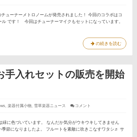
結
ロ
ン
果
リ
コ
のチューナーメトロノームが発売されました！ 今回のコラボはコ
オ
ン
コ
ル です！ 今回はチューナーマイクもセットになっています。
テ
ラ
ス
ボ
チ
ト
ュ
サ
の続きを読む
本
ー
ン
選
ナ
リ
大
ー
オ
会
メ
ト
コ
結
お手入れセットの販売を開始
ロ
ラ
果
ノ
ボ
ー
チ
ム
ュ
発
売！
ー
ws
,
楽器付属小物
,
雪草楽器ニュース
コメント
: 春
ナ
の
新
ー
は緑に色づいています。 なんだか気分がウキウキしてきません
習
メ
慣
い季節になりましたよ。 フルートを素敵に吹きこなすワタシ♬ サ
ト
楽