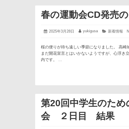
春の運動会CD発売
2025
yukigusa
投
2025年3月28日
投
カ
新着情報 N
年
稿
稿
テ
3
日:
者:
ゴ
月
桜の便りが待ち遠しい季節になりました。 高崎
リ
28
ー:
まだ開花宣言とはいかないようですが、心浮き立
日
内です。 …
第20回中学生のた
会 ２日目 結果