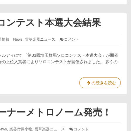
業
ル
中！
デ
ン
ロコンテスト本選大会結果
ウ
ィ
ー
着情報 News
,
雪草楽器ニュース
コメント
: 第
33
ク
回
営
埼
セルディにて 「第33回埼玉群馬ソロコンテスト本選大会」が開催
業
玉
会の上位入賞者によりソロコンテストが開催されました。 多くの
中！
群
馬
ソ
ロ
第
の続きを読む
コ
33
ン
回
テ
ス
埼
ト
玉
ーナーメトロノーム発売！
本
群
選
馬
大
ソ
会
ews
,
楽器付属小物
,
雪草楽器ニュース
コメント
: サ