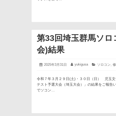
第33回埼玉群馬ソロ
会)結果
2025
yukigusa
投
2025年3月31日
投
カ
ソロコン
,
修
年
稿
稿
テ
3
日:
者:
ゴ
月
令和７年３月２９日(土)・３０日（日） 児玉
リ
31
ー:
テスト予選大会（埼玉大会）」の結果をご報告い
日
でソコン…