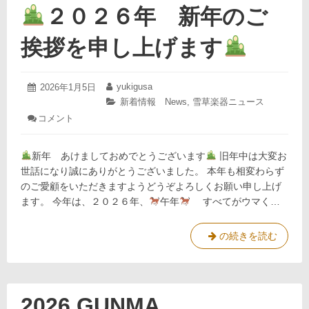
ま
ッ
２０２６年 新年のご
す
ト
フ
挨拶を申し上げます
ェ
ア！
延
2026
yukigusa
投
2026年1月5日
投
年
長
稿
稿
カ
新着情報 News
,
雪草楽器ニュース
1
日:
者:
い
テ
:
コメント
月
ゴ
た
5
２
リ
日
し
０
ー:
新年 あけましておめでとうございます
旧年中は大変お
ま
２
世話になり誠にありがとうございました。 本年も相変わらず
す
６
のご愛顧をいただきますようどうぞよろしくお願い申し上げ
年
ます。 今年は、２０２６年、
新
午年
すべてがウマく…
年
の
の続きを読む
ご
挨
２
拶
０
を
２
申
６
2026 GUNMA
し