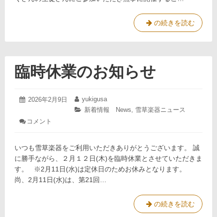
め
の
第
の続きを読む
ソ
21
ロ
コ
回
ン
中
テ
学
臨時休業のお知らせ
ス
生
ト
1
の
年
た
2026
yukigusa
投
2026年2月9日
投
生
年
め
稿
稿
カ
新着情報 News
,
雪草楽器ニュース
大
2
日:
者:
テ
の
会
コメント
: 臨
月
ゴ
結
ソ
時
9
リ
果
休
日
ロ
ー:
いつも雪草楽器をご利用いただきありがとうございます。 誠
業
コ
の
に勝手ながら、２月１２日(木)を臨時休業とさせていただきま
ン
お
す。 ※2月11日(水)は定休日のためお休みとなります。
テ
知
尚、2月11日(水)は、第21回…
ら
ス
せ
ト
1
臨
の続きを読む
年
時