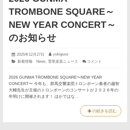
年
上
げ
新
TROMBONE SQUARE～
ま
年
す
の
NEW YEAR CONCERT～
ご
挨
のお知らせ
拶
を
申
2025
yukigusa
投
2025年12月27日
投
し
年
稿
稿
: 2026
カ
新着情報 News
,
雪草楽器ニュース
コメント
12
日:
者:
上
GUNMA
テ
月
TROMBONE
げ
ゴ
26
SQUARE
2026 GUNMA TROMBONE SQUARE〜NEW YEAR
リ
ま
日
～
ー:
CONCERT〜 今年も、群馬交響楽団トロンボーン奏者の越智
NEW
す
YEAR
大輔先生が主催のトロンボーンのコンサートが２０２６年の
CONCERT
年明けに開催されます！ ほかではな…
～
の
お
2026
の続きを読む
知
GUNMA
ら
せ
TROMBONE