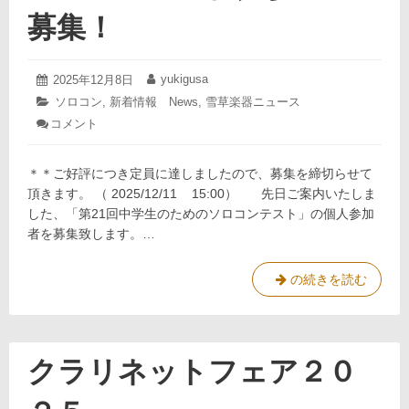
案
募集！
内
2025
yukigusa
投
2025年12月8日
投
年
稿
稿
カ
ソロコン
,
新着情報 News
,
雪草楽器ニュース
12
日:
者:
テ
コメント
: 第
月
ゴ
21
12
リ
回
日
ー:
中
＊＊ご好評につき定員に達しましたので、募集を締切らせて
学
頂きます。 （ 2025/12/11 15:00） 先日ご案内いたしま
生
した、「第21回中学生のためのソロコンテスト」の個人参加
の
者を募集致します。…
た
め
の
第
の続きを読む
ソ
21
ロ
コ
回
ン
中
テ
学
クラリネットフェア２０
ス
生
ト
の
個