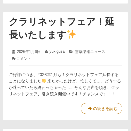
生
休
大
業
会
の
クラリネットフェア！延
結
お
果
知
長いたします
ら
せ
2026
yukigusa
投
2026年1月6日
投
カ
雪草楽器ニュース
年
稿
稿
テ
コメント
: ク
2
日:
者:
ゴ
ラ
月
リ
リ
9
ー:
ご好評につき、2026年1月も！クラリネットフェア延長する
ネ
日
ッ
ことになりました
来たかったけど、忙しくて…。どうする
ト
か迷っていたら終わっちゃった…。そんなお声を頂き、クラ
フ
リネットフェア、引き続き開催中です！チャンスです！！…
ェ
ア！
延
ク
の続きを読む
長
ラ
い
リ
た
し
ネ