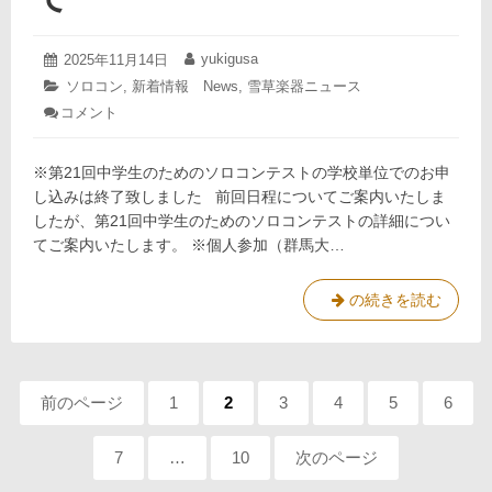
は
じ
め
2025
yukigusa
投
2025年11月14日
投
年
ま
稿
稿
カ
ソロコン
,
新着情報 News
,
雪草楽器ニュース
12
日:
者:
し
テ
コメント
: 第
月
た！
ゴ
21
8
リ
回
日
ー:
中
※第21回中学生のためのソロコンテストの学校単位でのお申
学
し込みは終了致しました 前回日程についてご案内いたしま
生
したが、第21回中学生のためのソロコンテストの詳細につい
の
てご案内いたします。 ※個人参加（群馬大…
た
め
の
第
の続きを読む
ソ
21
ロ
コ
回
ン
中
テ
ペ
学
前のページ
ペ
1
ペ
2
ペ
3
ペ
4
ペ
5
ペ
6
ス
生
ー
ー
ー
ー
ー
ー
ー
ト
の
詳
ジ:
ジ:
ジ:
ジ:
ジ:
ジ:
ジ
ペ
7
…
ペ
10
次のページ
細
た
ー
ー
に