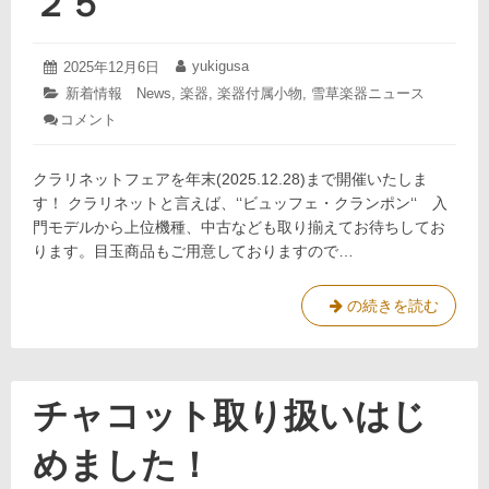
２５
人
た
参
め
加
の
2025
yukigusa
投
2025年12月6日
投
者
年
ソ
稿
稿
募
カ
新着情報 News
,
楽器
,
楽器付属小物
,
雪草楽器ニュース
12
日:
者:
集！
ロ
テ
コメント
: ク
月
ゴ
コ
6
ラ
リ
日
ン
リ
ー:
クラリネットフェアを年末(2025.12.28)まで開催いたしま
ネ
テ
ッ
す！ クラリネットと言えば、‘‘ビュッフェ・クランポン‘‘ 入
ス
ト
門モデルから上位機種、中古なども取り揃えてお待ちしてお
ト
フ
ります。目玉商品もご用意しておりますので…
個
ェ
ア
人
２
参
ク
の続きを読む
０
加
ラ
２
者
リ
５
募
ネ
集！
ッ
チャコット取り扱いはじ
ト
フ
めました！
ェ