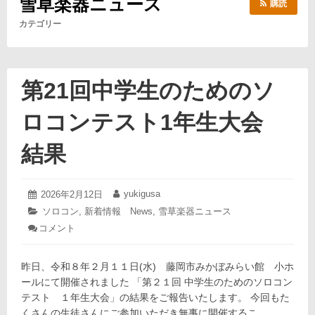
雪草楽器ニュース
購読
カテゴリー
第21回中学生のためのソ
ロコンテスト1年生大会
結果
2026
yukigusa
投
2026年2月12日
投
年
稿
稿
カ
ソロコン
,
新着情報 News
,
雪草楽器ニュース
2
日:
者:
テ
コメント
: 第
月
ゴ
21
12
リ
回
日
ー:
中
昨日、令和８年２月１１日(水) 藤岡市みかぼみらい館 小ホ
学
ールにて開催されました 「第２１回 中学生のためのソロコン
生
テスト １年生大会」の結果をご報告いたします。 今回もた
の
くさんの生徒さんにご参加いただき無事に開催するこ…
た