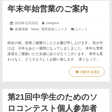
SQUARE
～
年末年始営業のご案内
NEW
YEAR
CONCERT
2025
yukigusa
投
2025年12月25日
投
年
～
稿
稿
カ
新着情報 News
,
雪草楽器ニュース
コメント
: 年
12
日:
者:
の
テ
末
月
ゴ
年
お
25
師走の候、皆様ご健勝のこととお慶び申し上げます。 気が付
リ
始
日
知
ー:
営
けば、今年もあと一週間になってしましました。 本年も雪草
ら
業
楽器をご愛顧いただき誠にありがとうございます。 来年も変
せ
の
わりなく、どうぞよろしくお願い致します。 遅くなって…
ご
案
内
年
の続きを読む
末
年
始
営
第21回中学生のためのソ
業
の
ロコンテスト個人参加者
ご