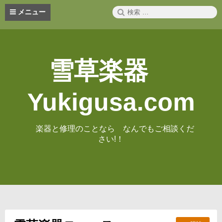
コ
検
メニュー
ン
索:
テ
ン
ツ
へ
雪草楽器
ス
キ
ッ
Yukigusa.com
プ
楽器と修理のことなら なんでもご相談くだ
さい!！