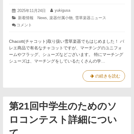
ア
２
2025
yukigusa
投
2025年11月24日
投
年
０
稿
稿
カ
新着情報 News
,
楽器付属小物
,
雪草楽器ニュース
11
日:
者:
２
テ
コメント
: チ
月
ゴ
５
24
ャ
リ
日
コ
ー:
Chacott(チャコット)取り扱い雪草楽器でもはじめました！ バ
ッ
ト
レエ商品で有名なチャコットですが、マーチングのユニフォ
取
ームやフラッグ、シューズなどございます。 特にマーチング
り
シューズは、マーチングをしているたくさんの学…
扱
い
は
チ
の続きを読む
じ
ャ
め
コ
ま
し
ッ
た！
ト
第21回中学生のためのソ
取
り
ロコンテスト詳細につい
扱
い
て