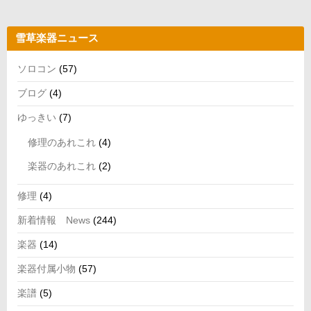
送
め
ジ:
ジ:
つ
の
り
い
ソ
て
雪草楽器ニュース
ロ
コ
ソロコン
(57)
ン
テ
ブログ
(4)
ス
ゆっきい
(7)
ト
詳
修理のあれこれ
(4)
細
楽器のあれこれ
(2)
に
つ
修理
(4)
い
て
新着情報 News
(244)
楽器
(14)
楽器付属小物
(57)
楽譜
(5)