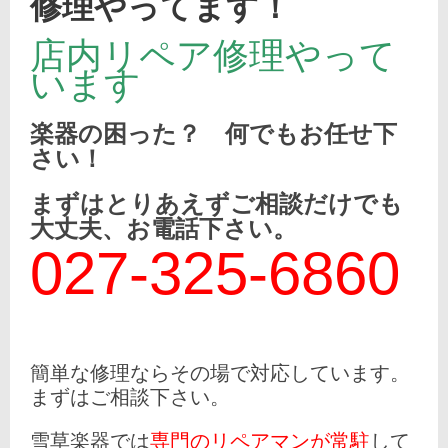
修理やってます！
店内リペア修理やって
投
2024
います
稿
年9
日:
月1
2024
日
楽器の困った？
何でもお任せ下
年
投
さい！
9
yukigusa
稿
月
者:
8
まずはとりあえずご相談だけでも
日
大丈夫、お電話下さい。
027-325-6860
簡単な修理ならその場で対応しています。
まずはご相談下さい。
雪草楽器では
専門のリペアマンが常駐
して