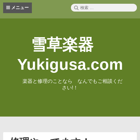
コ
検
メニュー
ン
索:
テ
ン
ツ
へ
雪草楽器
ス
キ
ッ
Yukigusa.com
プ
楽器と修理のことなら なんでもご相談くだ
さい!！